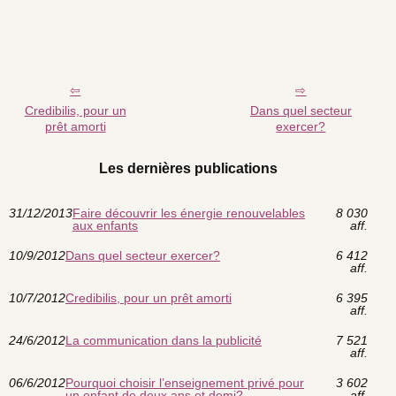
Credibilis, pour un
Dans quel secteur
prêt amorti
exercer?
Les dernières publications
31/12/2013
Faire découvrir les énergie renouvelables
8 030
aux enfants
aff.
10/9/2012
Dans quel secteur exercer?
6 412
aff.
10/7/2012
Credibilis, pour un prêt amorti
6 395
aff.
24/6/2012
La communication dans la publicité
7 521
aff.
06/6/2012
Pourquoi choisir l’enseignement privé pour
3 602
un enfant de deux ans et demi?
aff.