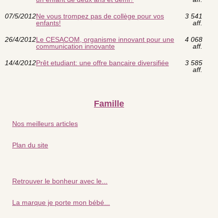
07/5/2012
Ne vous trompez pas de collège pour vos
3 541
enfants!
aff.
26/4/2012
Le CESACOM, organisme innovant pour une
4 068
communication innovante
aff.
14/4/2012
Prêt etudiant: une offre bancaire diversifiée
3 585
aff.
Famille
Nos meilleurs articles
Plan du site
Retrouver le bonheur avec le...
La marque je porte mon bébé...