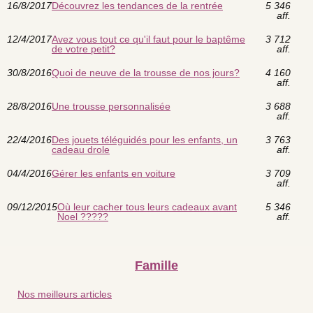
16/8/2017
Découvrez les tendances de la rentrée
5 346
aff.
12/4/2017
Avez vous tout ce qu'il faut pour le baptême
3 712
de votre petit?
aff.
30/8/2016
Quoi de neuve de la trousse de nos jours?
4 160
aff.
28/8/2016
Une trousse personnalisée
3 688
aff.
22/4/2016
Des jouets téléguidés pour les enfants, un
3 763
cadeau drole
aff.
04/4/2016
Gérer les enfants en voiture
3 709
aff.
09/12/2015
Où leur cacher tous leurs cadeaux avant
5 346
Noel ?????
aff.
Famille
Nos meilleurs articles