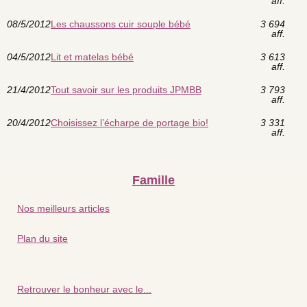
aff.
08/5/2012
Les chaussons cuir souple bébé
3 694
aff.
04/5/2012
Lit et matelas bébé
3 613
aff.
21/4/2012
Tout savoir sur les produits JPMBB
3 793
aff.
20/4/2012
Choisissez l’écharpe de portage bio!
3 331
aff.
Famille
Nos meilleurs articles
Plan du site
Retrouver le bonheur avec le...