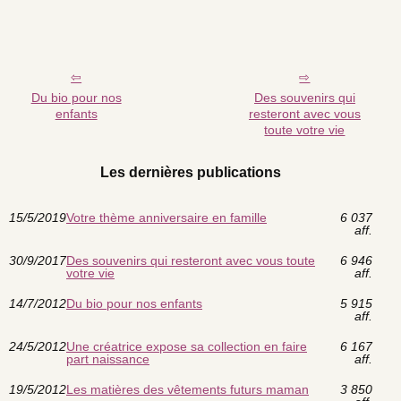
Du bio pour nos
Des souvenirs qui
enfants
resteront avec vous
toute votre vie
Les dernières publications
15/5/2019
Votre thème anniversaire en famille
6 037
aff.
30/9/2017
Des souvenirs qui resteront avec vous toute
6 946
votre vie
aff.
14/7/2012
Du bio pour nos enfants
5 915
aff.
24/5/2012
Une créatrice expose sa collection en faire
6 167
part naissance
aff.
19/5/2012
Les matières des vêtements futurs maman
3 850