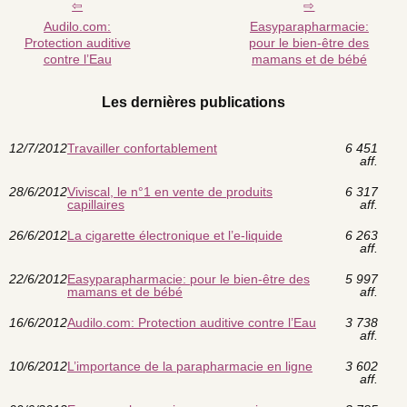
Audilo.com:
Easyparapharmacie:
Protection auditive
pour le bien-être des
contre l’Eau
mamans et de bébé
Les dernières publications
12/7/2012
Travailler confortablement
6 451
aff.
28/6/2012
Viviscal, le n°1 en vente de produits
6 317
capillaires
aff.
26/6/2012
La cigarette électronique et l’e-liquide
6 263
aff.
22/6/2012
Easyparapharmacie: pour le bien-être des
5 997
mamans et de bébé
aff.
16/6/2012
Audilo.com: Protection auditive contre l’Eau
3 738
aff.
10/6/2012
L’importance de la parapharmacie en ligne
3 602
aff.