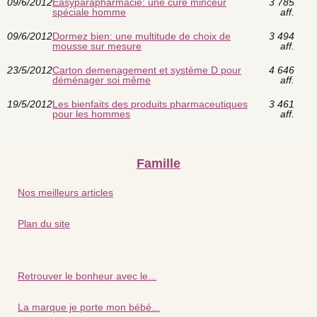
09/6/2012
Easyparapharmacie: une cure minceur
3 785
spéciale homme
aff.
09/6/2012
Dormez bien: une multitude de choix de
3 494
mousse sur mesure
aff.
23/5/2012
Carton demenagement et système D pour
4 646
déménager soi même
aff.
19/5/2012
Les bienfaits des produits pharmaceutiques
3 461
pour les hommes
aff.
Famille
Nos meilleurs articles
Plan du site
Retrouver le bonheur avec le...
La marque je porte mon bébé...