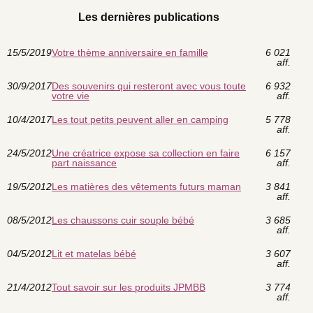
Les dernières publications
15/5/2019
Votre thème anniversaire en famille
6 021
aff.
30/9/2017
Des souvenirs qui resteront avec vous toute
6 932
votre vie
aff.
10/4/2017
Les tout petits peuvent aller en camping
5 778
aff.
24/5/2012
Une créatrice expose sa collection en faire
6 157
part naissance
aff.
19/5/2012
Les matières des vêtements futurs maman
3 841
aff.
08/5/2012
Les chaussons cuir souple bébé
3 685
aff.
04/5/2012
Lit et matelas bébé
3 607
aff.
21/4/2012
Tout savoir sur les produits JPMBB
3 774
aff.