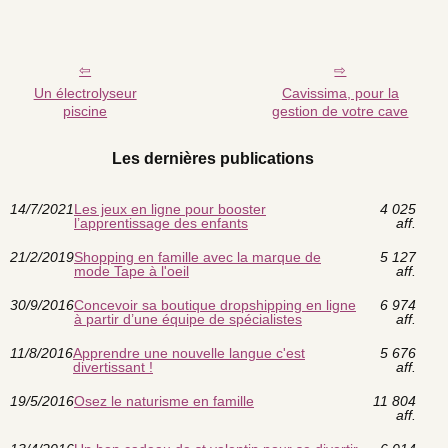
Un électrolyseur
Cavissima, pour la
piscine
gestion de votre cave
Les dernières publications
14/7/2021
Les jeux en ligne pour booster
4 025
l’apprentissage des enfants
aff.
21/2/2019
Shopping en famille avec la marque de
5 127
mode Tape à l'oeil
aff.
30/9/2016
Concevoir sa boutique dropshipping en ligne
6 974
à partir d’une équipe de spécialistes
aff.
11/8/2016
Apprendre une nouvelle langue c'est
5 676
divertissant !
aff.
19/5/2016
Osez le naturisme en famille
11 804
aff.