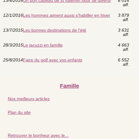
13/4/2016
Un bon cadeau de st valentin pour se divertir
6 014
aff.
12/1/2016
Les hommes aiment aussi s'habiller en hiver
3 879
aff.
13/7/2015
Les bonnes destinations de l'été
3 631
aff.
28/3/2015
Le jacuzzi en famille
4 663
aff.
25/8/2014
Faire du golf avec vos enfants
6 552
aff.
Famille
Nos meilleurs articles
Plan du site
Retrouver le bonheur avec le...