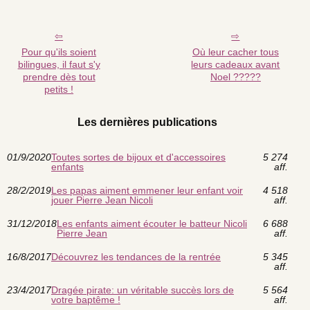
Pour qu'ils soient
Où leur cacher tous
bilingues, il faut s'y
leurs cadeaux avant
prendre dès tout
Noel ?????
petits !
Les dernières publications
01/9/2020
Toutes sortes de bijoux et d'accessoires
5 274
enfants
aff.
28/2/2019
Les papas aiment emmener leur enfant voir
4 518
jouer Pierre Jean Nicoli
aff.
31/12/2018
Les enfants aiment écouter le batteur Nicoli
6 688
Pierre Jean
aff.
16/8/2017
Découvrez les tendances de la rentrée
5 345
aff.
23/4/2017
Dragée pirate: un véritable succès lors de
5 564
votre baptême !
aff.