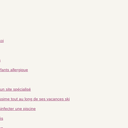
oi
s
fants allergique
un site spécialisé
issime tout au long de ses vacances ski
sinfecter une piscine
és
on