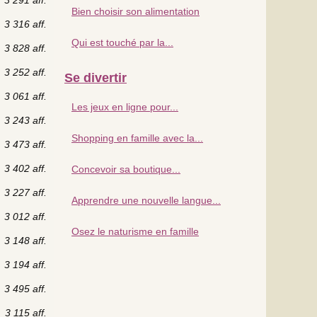
Bien choisir son alimentation
3 316 aff.
Qui est touché par la...
3 828 aff.
3 252 aff.
Se divertir
3 061 aff.
Les jeux en ligne pour...
3 243 aff.
Shopping en famille avec la...
3 473 aff.
3 402 aff.
Concevoir sa boutique...
3 227 aff.
Apprendre une nouvelle langue...
3 012 aff.
Osez le naturisme en famille
3 148 aff.
3 194 aff.
3 495 aff.
3 115 aff.