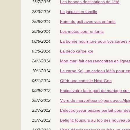
13/7/2015
Les bonnes destinations de l'été
28/3/2015
Le jacuzzi en famille
25/8/2014
Faire du golf avec vos enfants
29/6/2014
Les motos pour enfants
08/6/2014
La bonne nourriture pour vos carpes k
03/5/2014
La déco carpe koï
24/1/2014
Mon mari fait des rencontres en ligne
10/1/2014
La carpe Koi, un cadeau idéla pour en
05/1/2014
Offrir une console Next-Gen
09/9/2012
Faites votre faire-part de mariage sur 
25/7/2012
Vivre de merveilleux séjours avec Alp
23/7/2012
L’électrolyseur piscine parfait pour dé
15/7/2012
Befight: toujours au top des nouveaut
14/7/2012
Votre déménagement va faire un cart