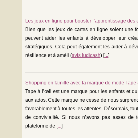
Les jeux en ligne pour booster l’apprentissage des 
Bien que les jeux de cartes en ligne soient une fo
peuvent aider les enfants à développer leur créati
stratégiques. Cela peut également les aider à dével
résilience et à améli (
avis ludicash
) [
...
]
Shopping en famille avec la marque de mode Tape à
Tape à l’œil est une marque pour les enfants et qui
aux ados. Cette marque ne cesse de nous surprendre
favorablement à toutes les attentes. Désormais, tout
de convivialité. Si nous n’avons pas assez de 
plateforme de [
...
]