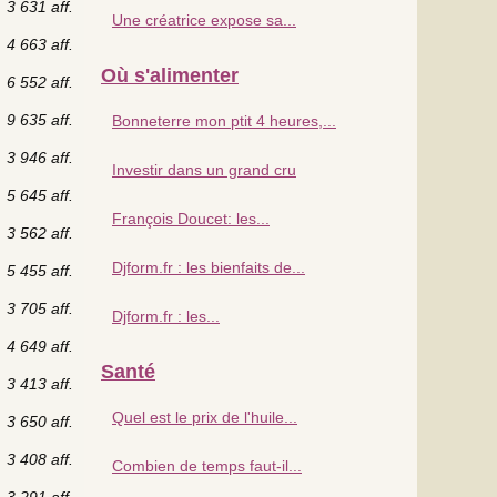
3 631 aff.
Une créatrice expose sa...
4 663 aff.
Où s'alimenter
6 552 aff.
9 635 aff.
Bonneterre mon ptit 4 heures,...
3 946 aff.
Investir dans un grand cru
5 645 aff.
François Doucet: les...
3 562 aff.
Djform.fr : les bienfaits de...
5 455 aff.
3 705 aff.
Djform.fr : les...
4 649 aff.
Santé
3 413 aff.
Quel est le prix de l'huile...
3 650 aff.
3 408 aff.
Combien de temps faut-il...
3 291 aff.