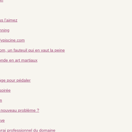
s l’aimez
nning
Mypiscine.com
om, un fauteuil qui en vaut la peine
nde en art martiaux
’âge pour pédaler
soirée
n
ou nouveau problème ?
ave
vrai professionnel du domaine