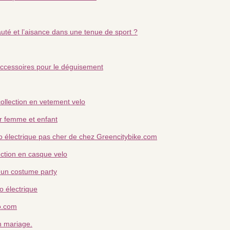
uté et l’aisance dans une tenue de sport ?
accessoires pour le déguisement
ollection en vetement velo
r femme et enfant
o électrique pas cher de chez Greencitybike.com
ection en casque velo
à un costume party
o électrique
lo.com
n mariage.