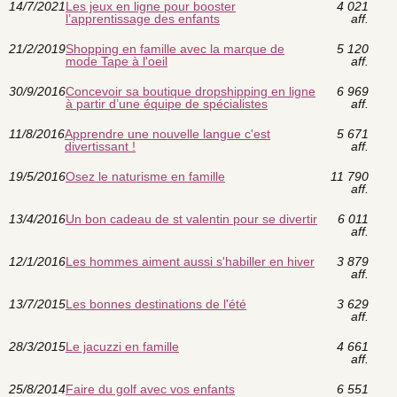
14/7/2021
Les jeux en ligne pour booster
4 021
l’apprentissage des enfants
aff.
21/2/2019
Shopping en famille avec la marque de
5 120
mode Tape à l'oeil
aff.
30/9/2016
Concevoir sa boutique dropshipping en ligne
6 969
à partir d’une équipe de spécialistes
aff.
11/8/2016
Apprendre une nouvelle langue c'est
5 671
divertissant !
aff.
19/5/2016
Osez le naturisme en famille
11 790
aff.
13/4/2016
Un bon cadeau de st valentin pour se divertir
6 011
aff.
12/1/2016
Les hommes aiment aussi s'habiller en hiver
3 879
aff.
13/7/2015
Les bonnes destinations de l'été
3 629
aff.
28/3/2015
Le jacuzzi en famille
4 661
aff.
25/8/2014
Faire du golf avec vos enfants
6 551