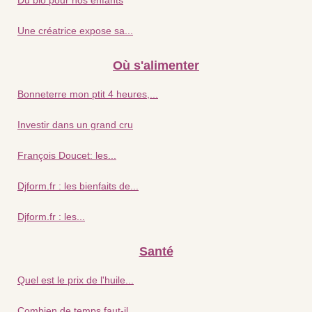
Du bio pour nos enfants
Une créatrice expose sa...
Où s'alimenter
Bonneterre mon ptit 4 heures,...
Investir dans un grand cru
François Doucet: les...
Djform.fr : les bienfaits de...
Djform.fr : les...
Santé
Quel est le prix de l'huile...
Combien de temps faut-il...