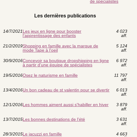
de spécialistes
Les dernières publications
14/7/2021
Les jeux en ligne pour booster
4 023
l’apprentissage des enfants
aff.
21/2/2019
Shopping en famille avec la marque de
5 124
mode Tape à l'oeil
aff.
30/9/2016
Concevoir sa boutique dropshipping en ligne
6 972
à partir d’une équipe de spécialistes
aff.
19/5/2016
Osez le naturisme en famille
11 797
aff.
13/4/2016
Un bon cadeau de st valentin pour se divertir
6 013
aff.
12/1/2016
Les hommes aiment aussi s'habiller en hiver
3 879
aff.
13/7/2015
Les bonnes destinations de l'été
3 631
aff.
28/3/2015
Le jacuzzi en famille
4 663