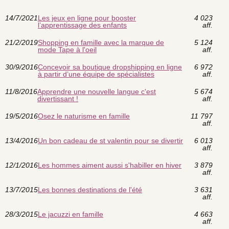
14/7/2021
Les jeux en ligne pour booster
4 023
l’apprentissage des enfants
aff.
21/2/2019
Shopping en famille avec la marque de
5 124
mode Tape à l'oeil
aff.
30/9/2016
Concevoir sa boutique dropshipping en ligne
6 972
à partir d’une équipe de spécialistes
aff.
11/8/2016
Apprendre une nouvelle langue c'est
5 674
divertissant !
aff.
19/5/2016
Osez le naturisme en famille
11 797
aff.
13/4/2016
Un bon cadeau de st valentin pour se divertir
6 013
aff.
12/1/2016
Les hommes aiment aussi s'habiller en hiver
3 879
aff.
13/7/2015
Les bonnes destinations de l'été
3 631
aff.
28/3/2015
Le jacuzzi en famille
4 663
aff.