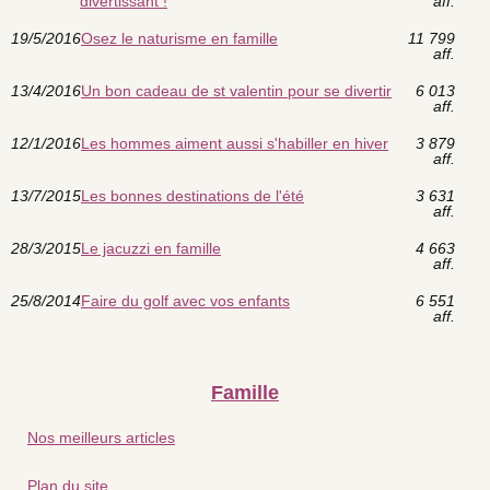
divertissant !
aff.
19/5/2016
Osez le naturisme en famille
11 799
aff.
13/4/2016
Un bon cadeau de st valentin pour se divertir
6 013
aff.
12/1/2016
Les hommes aiment aussi s'habiller en hiver
3 879
aff.
13/7/2015
Les bonnes destinations de l'été
3 631
aff.
28/3/2015
Le jacuzzi en famille
4 663
aff.
25/8/2014
Faire du golf avec vos enfants
6 551
aff.
Famille
Nos meilleurs articles
Plan du site