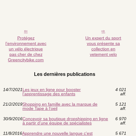
Protégez
Un expert du sport
l’environnement avec
vous présente sa
un vélo électrique
collection en
pas cher de chez
vetement velo
Greencitybike.com
Les dernières publications
14/7/2021
Les jeux en ligne pour booster
4 021
l’apprentissage des enfants
aff.
21/2/2019
Shopping en famille avec la marque de
5 121
mode Tape à l'oeil
aff.
30/9/2016
Concevoir sa boutique dropshipping en ligne
6 970
à partir d’une équipe de spécialistes
aff.
11/8/2016
Apprendre une nouvelle langue c'est
5 671