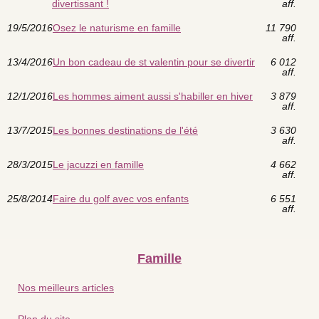
divertissant !
aff.
19/5/2016
Osez le naturisme en famille
11 790
aff.
13/4/2016
Un bon cadeau de st valentin pour se divertir
6 012
aff.
12/1/2016
Les hommes aiment aussi s'habiller en hiver
3 879
aff.
13/7/2015
Les bonnes destinations de l'été
3 630
aff.
28/3/2015
Le jacuzzi en famille
4 662
aff.
25/8/2014
Faire du golf avec vos enfants
6 551
aff.
Famille
Nos meilleurs articles