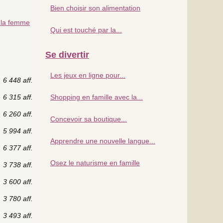
Bien choisir son alimentation
 la femme
Qui est touché par la...
Se divertir
Les jeux en ligne pour...
6 448 aff.
6 315 aff.
Shopping en famille avec la...
6 260 aff.
Concevoir sa boutique...
5 994 aff.
Apprendre une nouvelle langue...
6 377 aff.
Osez le naturisme en famille
3 738 aff.
3 600 aff.
3 780 aff.
3 493 aff.