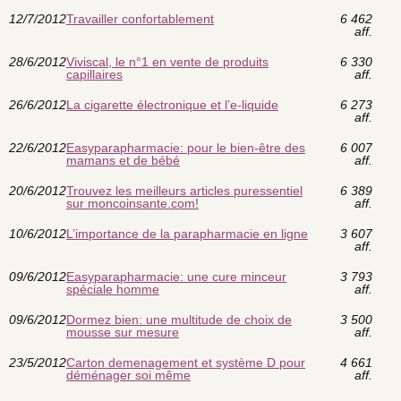
12/7/2012
Travailler confortablement
6 462
aff.
28/6/2012
Viviscal, le n°1 en vente de produits
6 330
capillaires
aff.
26/6/2012
La cigarette électronique et l’e-liquide
6 273
aff.
22/6/2012
Easyparapharmacie: pour le bien-être des
6 007
mamans et de bébé
aff.
20/6/2012
Trouvez les meilleurs articles puressentiel
6 389
sur moncoinsante.com!
aff.
10/6/2012
L’importance de la parapharmacie en ligne
3 607
aff.
09/6/2012
Easyparapharmacie: une cure minceur
3 793
spéciale homme
aff.
09/6/2012
Dormez bien: une multitude de choix de
3 500
mousse sur mesure
aff.
23/5/2012
Carton demenagement et système D pour
4 661
déménager soi même
aff.