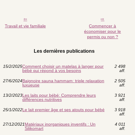
Travail et vie familiale
Commencer à
économiser pour le
permis ou non ?
Les dernières publications
15/2/2025
Comment choisir un matelas à langer pour
2 498
bébé qui répond à vos besoins
aff.
27/6/2024
Baignoire sauna hammam: triple relaxation
2 505
luxueuse
aff.
13/2/2023
Les laits pour bébé: Comprendre leurs
3 921
différences nutritives
aff.
25/1/2022
Le lait premier âge et ses atouts pour bébé
3 918
aff.
27/12/2021
Matériaux inorganiques inventifs : Un
4 011
Silikomart
aff.