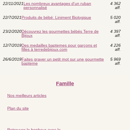
22/11/2021
Les nombreux avantages d'un ruban
4 362
personnalisé
aff.
22/7/2021
Produits de bébé: Liniment Biologique
5 020
aff.
23/2/2020
Découvrez les gourmettes bébés Terre de
4 397
Bijoux
aff.
12/7/2019
Des medailles baptemes pour garçons et
4 226
filles à terredebijoux.com
aff.
26/6/2019
Faites graver un petit mot sur une gourmette
5 969
bapteme
aff.
Famille
Nos meilleurs articles
Plan du site
Retrouver le bonheur avec le...