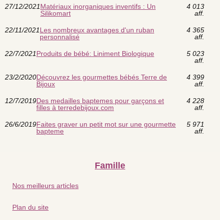
27/12/2021
Matériaux inorganiques inventifs : Un
4 013
Silikomart
aff.
22/11/2021
Les nombreux avantages d'un ruban
4 365
personnalisé
aff.
22/7/2021
Produits de bébé: Liniment Biologique
5 023
aff.
23/2/2020
Découvrez les gourmettes bébés Terre de
4 399
Bijoux
aff.
12/7/2019
Des medailles baptemes pour garçons et
4 228
filles à terredebijoux.com
aff.
26/6/2019
Faites graver un petit mot sur une gourmette
5 971
bapteme
aff.
Famille
Nos meilleurs articles
Plan du site