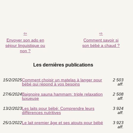
Envoyer son ado en
Comment savoir si
séjour linguistique ou
son bébé a chaud ?
non ?
Les dernières publications
15/2/2025
Comment choisir un matelas à langer pour
2 503
bébé qui répond à vos besoins
aff.
27/6/2024
Baignoire sauna hammam: triple relaxation
2 508
luxueuse
aff.
13/2/2023
Les laits pour bébé: Comprendre leurs
3 924
différences nutritives
aff.
25/1/2022
Le lait premier âge et ses atouts pour bébé
3 923
aff.