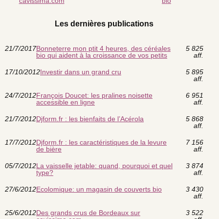
cavissima.com
bio
Les dernières publications
21/7/2017
Bonneterre mon ptit 4 heures, des céréales
5 825
bio qui aident à la croissance de vos petits
aff.
17/10/2012
Investir dans un grand cru
5 895
aff.
24/7/2012
François Doucet: les pralines noisette
6 951
accessible en ligne
aff.
21/7/2012
Djform.fr : les bienfaits de l’Acérola
5 868
aff.
17/7/2012
Djform.fr : les caractéristiques de la levure
7 156
de bière
aff.
05/7/2012
La vaisselle jetable: quand, pourquoi et quel
3 874
type?
aff.
27/6/2012
Ecolomique: un magasin de couverts bio
3 430
aff.
25/6/2012
Des grands crus de Bordeaux sur
3 522